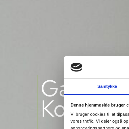
Gardin­
Hos G
Samtykke
gardin
Kompagn
Med
4
virks
Denne hjemmeside bruger c
gardin
Vi bruger cookies til at tilpas
vores trafik. Vi deler også 
Besøg 
annonceringspartnere og anal