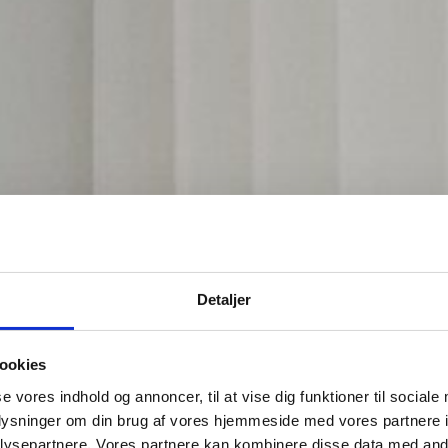
ardinKompagniet gør vi det nemt at finde de perfekte
Detaljer
er.
iet
0 års personlig erfaring
i branchen og 18 år som
omhed har vi hjulpet utallige kunder med skræddersyede
ookies
løsninger.
se vores indhold og annoncer, til at vise dig funktioner til sociale
oplysninger om din brug af vores hjemmeside med vores partnere i
vores showroom eller lad vores Gardinbus komme hjem ti
ysepartnere. Vores partnere kan kombinere disse data med andr