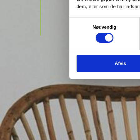
med pe
dem, eller som de har indsaml
hjælpe
Samtykkevalg
Nødvendig
Afvis