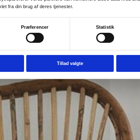
rsonlig rådgivning. Uanset hvad du vælger, står vi klar til
et fra din brug af deres tjenester.
 dig med at finde den rette løsning.
Præferencer
Statistik
Tillad valgte