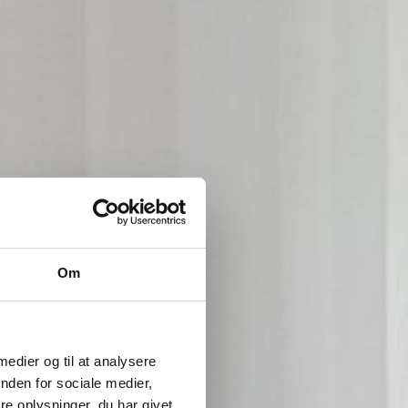
Gardiner
Kontakt
Om
os
 medier og til at analysere
nden for sociale medier,
l dig
e oplysninger, du har givet